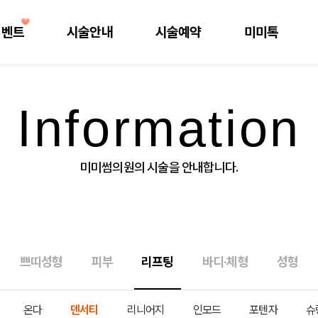
이벤트
시술안내
시술예약
미미톡
Information
미미썸의원의 시술을 안내합니다.
쁘띠성형
피부
리프팅
바디·체형
성형
온다
덴서티
리니어지
인모드
포텐자
슈