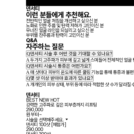
덴서티
이런 분들에게
추천
해요.
전반적인 얼굴 처짐을 개선하고 싶으신 분
노화로 인한 주름 및 탄력 저하가 고민이신 분
무너진 얼굴 라인을 되살리고 싶으신 분
부위별 잔주름과 탄력이 고민이신 분
Q&A
자주하는
질문
Q
덴서티 시술 후 어떤 것을 기대할 수 있나요?
A
두가지 고주파가 피부에 깊고 넓게 스며들어 전체적인 얼굴
Q
덴서티 시술시 통증은 어떤가요?
A
매 샷마다 피부의 온도에 따른 쿨링 기능을 통해 통증과 불편
Q
몇 샷 이상 받아야 효과가 있나요?
A
개개인의 피부 상태, 부위 등에 따라 적합한 샷 수가 달라질
덴서티
BEST
NEW
HOT
강력한 고주파로 깊은 피부층까지 리프팅
290,000
원 부터~
시술을 선택해주세요.
덴서티 100샷 [체험가]
290,000