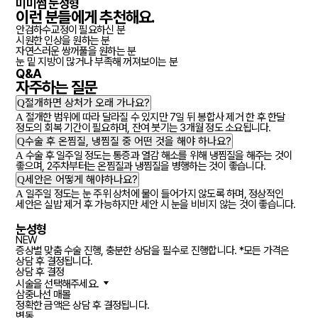
미미썸 눈성형
이런 분들에게
추천
해요.
안검하수교정이 필요하신 분
시원한 인상을 원하는 분
자연스러운 쌍꺼풀을 원하는 분
눈 밑 지방이 많거나 부족해 꺼져보이는 분
Q&A
자주하는
질문
Q
절개하면 상처가 오래 가나요?
A
절개한 범위에 따라 달라질 수 있지만 7일 뒤 봉합사 제거 한 후 한달
정도의 회복 기간이 필요하며, 잔여 붓기는 3개월 정도 소요됩니다.
Q
수술 후 온찜질, 냉찜질 중 어떤 것을 해야 하나요?
A
수술 후 일주일 정도는 통증과 열감 해소를 위해 냉찜질을 해주는 것이
좋으며, 2주차부터는 온찜질과 냉찜질을 병행하는 것이 좋습니다.
Q
세안은 어떻게 해야하나요?
A
일주일 정도는 눈 주위 상처에 물이 들어가지 않도록 하며, 정상적인
세안은 실밥 제거 후 가능하지만 세안 시 눈을 비비지 않는 것이 좋습니다.
눈성형
NEW
증상별 맞춤 수술 진행, 충분한 상담을 필수로 진행합니다. *모든 가격은
상담 후 결정됩니다.
상담 후 결정
시술을 선택해주세요.
삼중나선 매몰
정확한 금액은 상담 후 결정됩니다.
변동