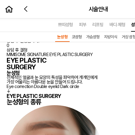
시술안내
시술예약하기
쁘띠성형
피부
리프팅
바디·체형
성
눈성형
NEW
증상별 맞춤 수술 진행, 충분한 상담을 필수로 진행합니다. *모든 가격은
눈성형
코성형
가슴성형
지방이식
거상 성
상담 후 결정됩니다.
prev
0
상담 후 결정
MIMISOME SIGNATURE
EYE PLASTIC SURGERY
EYE PLASTIC
SURGERY
눈성형
전체적인 얼굴과 눈 모양의 특성을 파악하여 개개인에게
가장 어울리는 아름다운 눈을 만들어 드립니다.
Eye correction
Double eyelid
Dark circle
↓
EYE PLASTIC SURGERY
눈성형의
종류