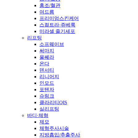
홍조/혈관
여드름
프리미엄스킨케어
스컬트라·쥬베룩
미라셀 줄기세포
리프팅
소프웨이브
써마지
울쎄라
온다
덴서티
리니어지
인모드
포텐자
슈링크
클라리티QIS
실리프팅
바디·체형
제모
체형주사시술
지방흡입/추출주사