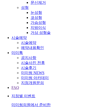
문신제거
성형
눈성형
코성형
가슴성형
지방이식
거상 성형술
시술예약
시술예약
예약내용확인
미미톡
공지사항
시술사진 전후
시술후기
미미썸 NEWS
미미썸 아카데미
지점개원문의
FAQ
지점별 이벤트
미미썸의원에서 준비한