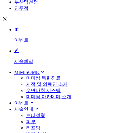
부산덕천점
진주점
이벤트
시술예약
MIMISOME
미미썸 특화진료
지점 및 의료진 소개
수면마취 시스템
미미썸 아카데미 소개
이벤트
시술안내
쁘띠성형
피부
리프팅