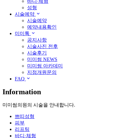
바디·체형
성형
시술예약
시술예약
예약내용확인
미미톡
공지사항
시술사진 전후
시술후기
미미썸 NEWS
미미썸 아카데미
지점개원문의
FAQ
Information
미미썸의원의 시술을 안내합니다.
쁘띠성형
피부
리프팅
바디·체형