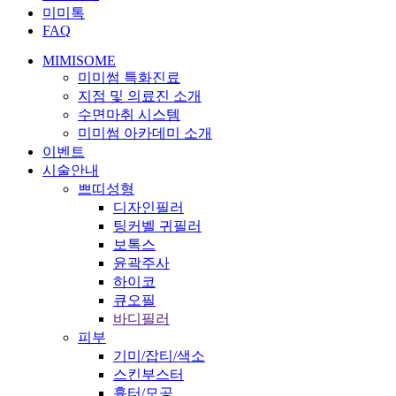
미미톡
FAQ
MIMISOME
미미썸 특화진료
지점 및 의료진 소개
수면마취 시스템
미미썸 아카데미 소개
이벤트
시술안내
쁘띠성형
디자인필러
팅커벨 귀필러
보톡스
윤곽주사
하이코
큐오필
바디필러
피부
기미/잡티/색소
스킨부스터
흉터/모공