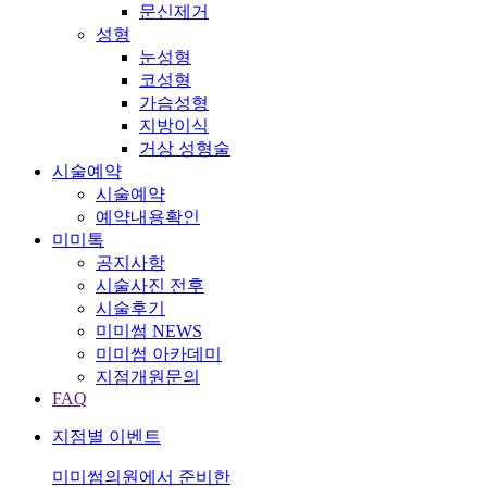
문신제거
성형
눈성형
코성형
가슴성형
지방이식
거상 성형술
시술예약
시술예약
예약내용확인
미미톡
공지사항
시술사진 전후
시술후기
미미썸 NEWS
미미썸 아카데미
지점개원문의
FAQ
지점별 이벤트
미미썸의원에서 준비한