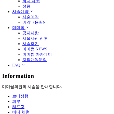
바디·체형
성형
시술예약
시술예약
예약내용확인
미미톡
공지사항
시술사진 전후
시술후기
미미썸 NEWS
미미썸 아카데미
지점개원문의
FAQ
Information
미미썸의원의 시술을 안내합니다.
쁘띠성형
피부
리프팅
바디·체형