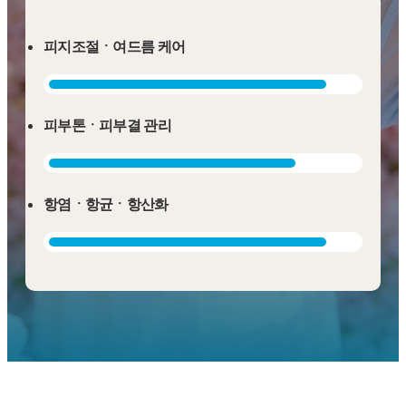
피지조절ㆍ여드름 케어
피부톤ㆍ피부결 관리
항염ㆍ항균ㆍ항산화