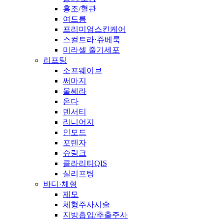
홍조/혈관
여드름
프리미엄스킨케어
스컬트라·쥬베룩
미라셀 줄기세포
리프팅
소프웨이브
써마지
울쎄라
온다
덴서티
리니어지
인모드
포텐자
슈링크
클라리티QIS
실리프팅
바디·체형
제모
체형주사시술
지방흡입/추출주사