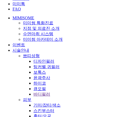
미미톡
FAQ
MIMISOME
미미썸 특화진료
지점 및 의료진 소개
수면마취 시스템
미미썸 아카데미 소개
이벤트
시술안내
쁘띠성형
디자인필러
팅커벨 귀필러
보톡스
윤곽주사
하이코
큐오필
바디필러
피부
기미/잡티/색소
스킨부스터
흉터/모공