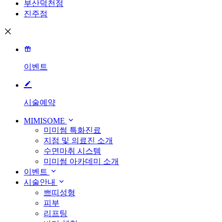
부산덕천점
진주점
이벤트
시술예약
MIMISOME
미미썸 특화진료
지점 및 의료진 소개
수면마취 시스템
미미썸 아카데미 소개
이벤트
시술안내
쁘띠성형
피부
리프팅