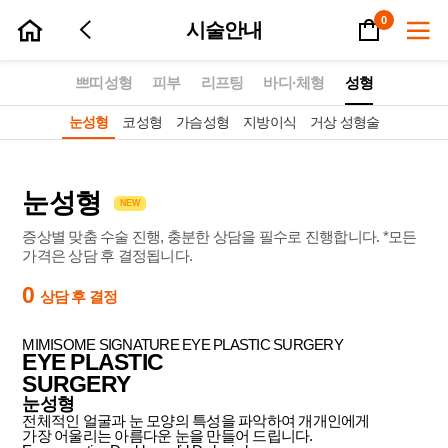
장바구니
0
시술안내
쁘띠성형
피부
리프팅
바디·체형
성형
눈성형
코성형
가슴성형
지방이식
거상 성형술
prev
next
눈성형
NEW
증상별 맞춤 수술 진행, 충분한 상담을 필수로 진행합니다. *모든
가격은 상담 후 결정됩니다.
0
상담 후 결정
MIMISOME SIGNATURE
EYE PLASTIC SURGERY
EYE PLASTIC
SURGERY
눈성형
전체적인 얼굴과 눈 모양의 특성을 파악하여 개개인에게
가장 어울리는 아름다운 눈을 만들어 드립니다.