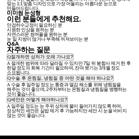
맞는 1:1 맞춤 디자인으로 가장 어울리는 아름다운 눈으로
만들어드립니다.
미미썸 눈성형
이런 분들에게
추천
해요.
안검하수교정이 필요하신 분
시원한 인상을 원하는 분
자연스러운 쌍꺼풀을 원하는 분
눈 밑 지방이 많거나 부족해 꺼져보이는 분
Q&A
자주하는
질문
Q
절개하면 상처가 오래 가나요?
A
절개한 범위에 따라 달라질 수 있지만 7일 뒤 봉합사 제거 한 후
한달 정도의 회복 기간이 필요하며, 잔여 붓기는 3개월 정도
소요됩니다.
Q
수술 후 온찜질, 냉찜질 중 어떤 것을 해야 하나요?
A
수술 후 일주일 정도는 통증과 열감 해소를 위해 냉찜질을
해주는 것이 좋으며, 2주차부터는 온찜질과 냉찜질을 병행하는
것이 좋습니다.
Q
세안은 어떻게 해야하나요?
A
일주일 정도는 눈 주위 상처에 물이 들어가지 않도록 하며,
정상적인 세안은 실밥 제거 후 가능하지만 세안 시 눈을 비비지
않는 것이 좋습니다.