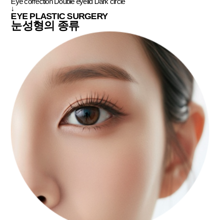
Eye correction
Double eyelid
Dark circle
↓
EYE PLASTIC SURGERY
눈성형의
종류